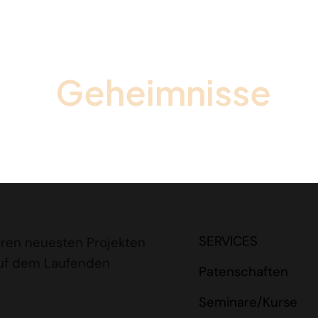
 die
Geheimnisse
de
SERVICES
eren neuesten Projekten
auf dem Laufenden
Patenschaften
Seminare/Kurse