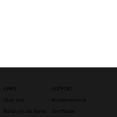
r Natur
LINKS
SUPPORT
Kundenstimme
Über Uns
Zertifikate
Rund um die Biene