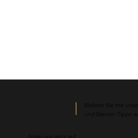
Entdecken Sie
Bleiben Sie mit uns
und Bienen-Tipps 
folge uns jetzt auf...